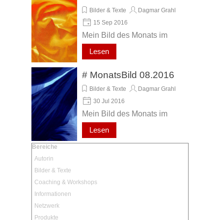
Bilder & Texte
Dagmar Grahl
15 Sep 2016
Mein Bild des Monats im
September 2016, mit
Lesen
herzlichen Grüßen von
Dagmar A. Grahl !
# MonatsBild 08.2016
Bilder & Texte
Dagmar Grahl
30 Jul 2016
Mein Bild des Monats im
August 2016, mit herzlichen
Lesen
Grüßen von Dagmar A.
Block überspringen Bereiche
Bereiche
Grahl !
Autorin
Bilder & Texte
Coaching & Workshops
Informationen
Netzwerk
Produkte