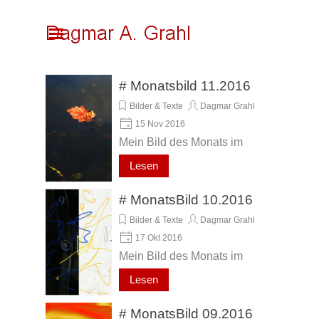
Direkt zum Seiteninhalt
Menü überspringen
# Monatsbild 11.2016
Bilder & Texte
Dagmar Grahl
15 Nov 2016
Mein Bild des Monats im
November 2016, mit besten
Lesen
Grüßen von Dagmar A.
Grahl !
# MonatsBild 10.2016
Bilder & Texte
Dagmar Grahl
17 Okt 2016
Mein Bild des Monats im
Oktober 2016, mit
Lesen
herzlichen Grüßen von
Dagmar A. Grahl !
# MonatsBild 09.2016