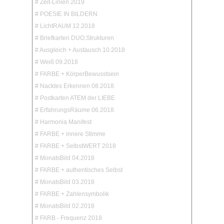
# Zeit-Linien 2019
# POESIE IN BILDERN
# LichtRAUM 12.2018
# Briefkarten DUO.Strukturen
# Ausgleich + Austausch 10.2018
# Weiß 09.2018
# FARBE + KörperBewusstsein
# Nacktes Erkennen 08.2018
# Postkarten ATEM der LIEBE
# ErfahrungsRäume 06.2018
# Harmonia Manifest
# FARBE + innere Stimme
# FARBE + SelbstWERT 2018
# MonatsBild 04.2018
# FARBE + authentisches Selbst
# MonatsBild 03.2018
# FARBE + Zahlensymbolik
# MonatsBild 02.2018
# FARB - Frequenz 2018