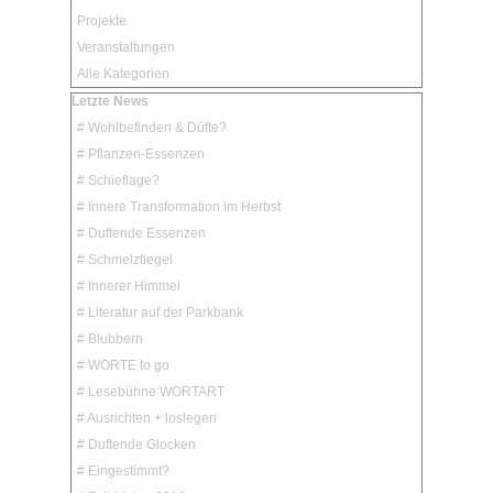
Projekte
Veranstaltungen
Alle Kategorien
Block überspringen Letzte News
Letzte News
# Wohlbefinden & Düfte?
# Pflanzen-Essenzen
# Schieflage?
# Innere Transformation im Herbst
# Duftende Essenzen
# Schmelztiegel
# Innerer Himmel
# Literatur auf der Parkbank
# Blubbern
# WORTE to go
# Lesebühne WORTART
# Ausrichten + loslegen
# Duftende Glocken
# Eingestimmt?